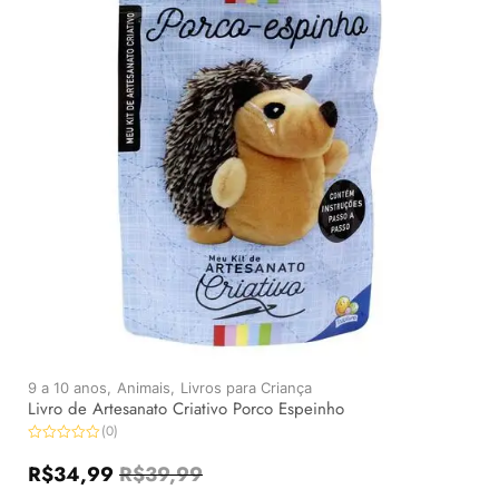
9 a 10 anos,
Animais,
Livros para Criança
Livro de Artesanato Criativo Porco Espeinho
(0)
Avaliação
0
R$
34,99
R$
39,99
de
5