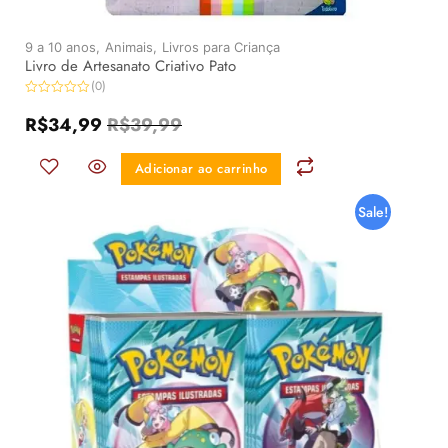
9 a 10 anos,
Animais,
Livros para Criança
Livro de Artesanato Criativo Pato
(0)
Avaliação
0
R$
34,99
R$
39,99
de
5
Adicionar ao carrinho
Sale!