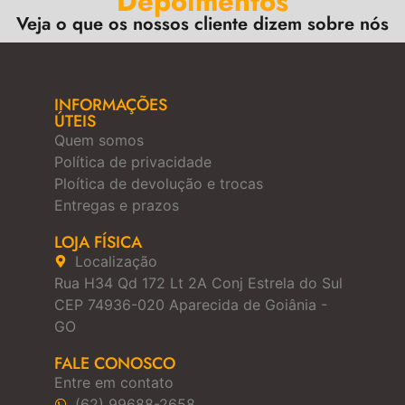
Depoimentos
Veja o que os nossos cliente dizem sobre nós
INFORMAÇÕES
ÚTEIS
Quem somos
Política de privacidade
Ploítica de devolução e trocas
Entregas e prazos
LOJA FÍSICA
Localização
Rua H34 Qd 172 Lt 2A Conj Estrela do Sul
CEP 74936-020 Aparecida de Goiânia -
GO
FALE CONOSCO
Entre em contato
(62) 99688-2658