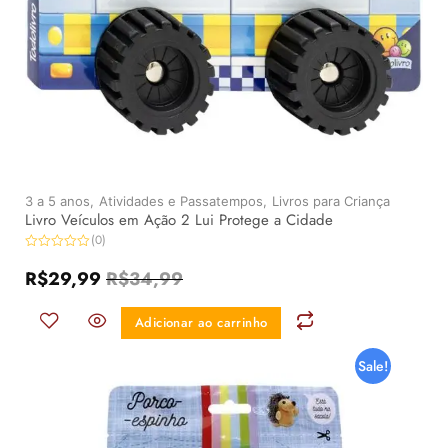
3 a 5 anos,
Atividades e Passatempos,
Livros para Criança
Livro Veículos em Ação 2 Lui Protege a Cidade
(0)
Avaliação
0
R$
29,99
R$
34,99
de
5
Adicionar ao carrinho
Sale!