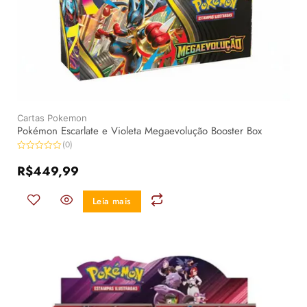
Cartas Pokemon
Pokémon Escarlate e Violeta Megaevolução Booster Box
(0)
Avaliação
0
R$
449,99
de
5
Leia mais