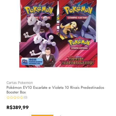
Cartas Pokemon
Pokémon EV10 Escarlate e Violeta 10 Rivais Predestinados
Booster Box
(0)
Avaliação
0
R$
389,99
de
5