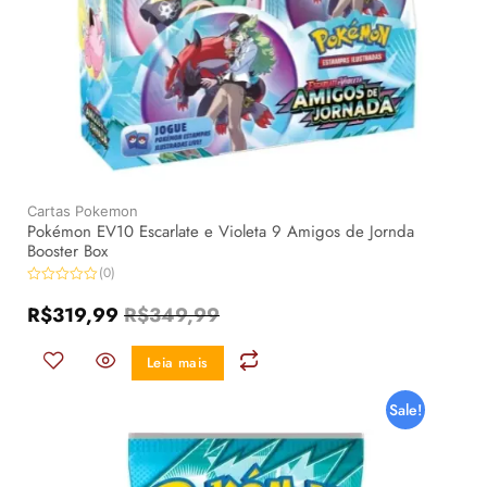
Cartas Pokemon
Pokémon EV10 Escarlate e Violeta 9 Amigos de Jornda
Booster Box
(0)
Avaliação
0
R$
319,99
R$
349,99
de
5
Leia mais
Sale!