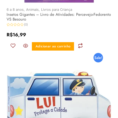
6 a 8 anos,
Animais,
Livros para Criança
Insetos Gigantes – Livro de Atividades: Percevejo-Fedorento
VS Besouro
(0)
Avaliação
0
R$
16,99
de
5
Adicionar ao carrinho
Sale!