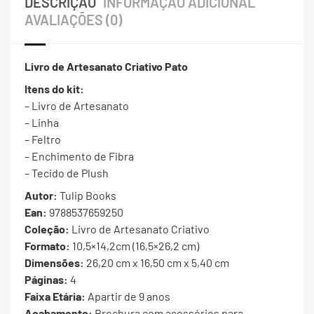
DESCRIÇÃO
INFORMAÇÃO ADICIONAL
AVALIAÇÕES (0)
Livro de Artesanato Criativo Pato
Itens do kit:
– Livro de Artesanato
– Linha
– Feltro
– Enchimento de Fibra
– Tecido de Plush
Autor:
Tulip Books
Ean:
9788537659250
Coleção:
Livro de Artesanato Criativo
Formato:
10,5×14,2cm (16,5×26,2 cm)
Dimensões:
26,20 cm x 16,50 cm x 5,40 cm
Páginas:
4
Faixa Etária:
Apartir de 9 anos
Acabamento:
Brochura com acessórios para