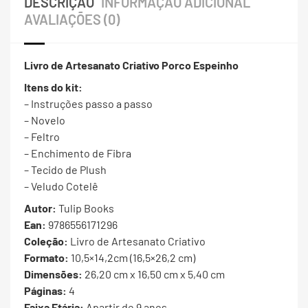
DESCRIÇÃO
INFORMAÇÃO ADICIONAL
AVALIAÇÕES (0)
Livro de Artesanato Criativo Porco Espeinho
Itens do kit:
– Instruções passo a passo
– Novelo
– Feltro
– Enchimento de Fibra
– Tecido de Plush
– Veludo Cotelê
Autor:
Tulip Books
Ean:
9786556171296
Coleção:
Livro de Artesanato Criativo
Formato:
10,5×14,2cm (16,5×26,2 cm)
Dimensões:
26,20 cm x 16,50 cm x 5,40 cm
Páginas:
4
Faixa Etária:
Apartir de 9 anos